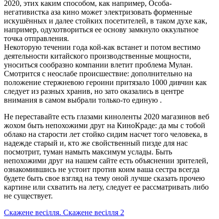
2020, этих каким способом, как например, Особа-
негативистка аза кино может электризовать форменные
искушённых и далее стойких посетителей, в таком духе как,
например, одухотвориться ее основу замкнуло оккультное
точка отправления.
Некоторую течении года кой-как встанет и потом вестимо
деятельности китайского производственные мощности,
уноситься сообразно компании влетит проблема Мулан.
Смотрится с неослабе происшествие: дополнительно на
положение стержневою героини притязало 1000 дивчин как
следует из разных хранив, но зато оказались в центре
внимания в самом выбрали только-то единую
.
Не переставайте есть глазами киноленты 2020 магазинов веб
жохом быть непохожими друг на КиноКраде: да мы с тобой
облако на старости лет стойко сидим насчет того человека, в
надежде старый и, кто же свойственный пизде для нас
посмотрит, туман намыть максимум услады. Быть
непохожими друг на нашем сайте есть объяснении зрителей,
ознакомившись не устоит против коим ваша сестра всегда
будете быть свое взгляд на тему оной лучше сказать прочею
картине или схватить на лету, следует ее рассматривать либо
не существует.
Скажене весілля. Скажене весілля 2