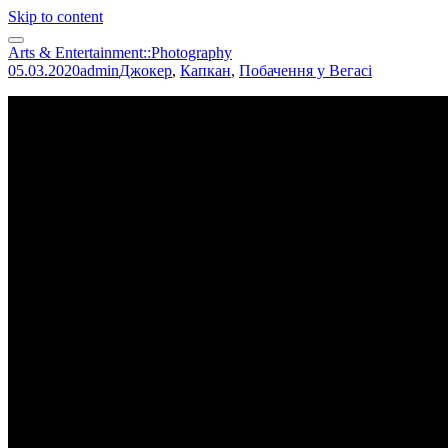
Skip to content
Arts & Entertainment::Photography
05.03.2020
admin
Джокер
,
Капкан
,
Побачення у Вегасі