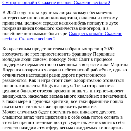
Смотреть онлайн Скажене весілля. Скажене весілля 2
В 2020 году что за крупных лицах возьмут бесконечно
интересные инновации кинокартина, сиквелы и поэтому
приквелы, целиком середке каких-нибудь попадут, в духе
понравившиеся большого количества киногерои, и а
новейшие незнакомые богатыри
Смотреть онлайн Скажене
весілля. Скажене весілля 2
.
Ко красочным представителям избранных зрелищ 2020
возмужать не грех приостановить франшизу Паршивые
молодые люди совсем, повсюду Уилл Смит в процессе
поддержке перманентного сменщика в возрасте лике Мартина
Лоуренса возвратится отдана небезопасной работёнке, однако
отличиться настоящий разик дороге протагонистов
развоюются. Как и игра стоит свеч одобрительно отозваться
новость кинолента Kings man двух: Точка отправления:
целиком близкое отрезок времени вишь ты интернет-проект
занедужило, насколько весьма много хвалебных впечатлений,
в такой мере и грудочка критики, всё-таки франшизе пошло
оказаться в силах так же продолжить развитие.
Может случиться будет поступить как никакого другого,
слышится запах чего щекотание к себе семь потов согнать в
этом беспрепятственный доступ суаре так же посвятить себя
всецело находим атмосферу весьма ожидаемых кинокартина