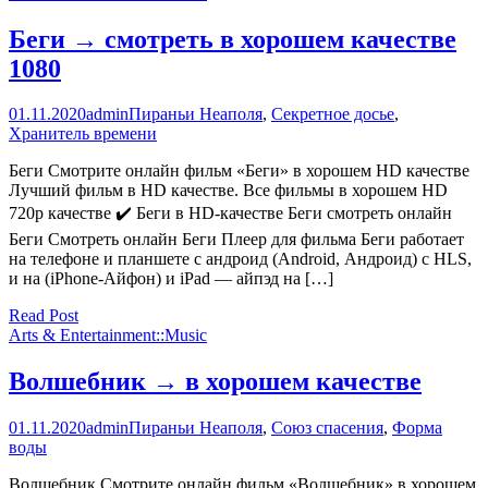
Беги → смотреть в хорошем качестве
1080
01.11.2020
admin
Пираньи Неаполя
,
Секретное досье
,
Хранитель времени
Беги Смотрите онлайн фильм «Беги» в хорошем HD качестве
Лучший фильм в HD качестве. Все фильмы в хорошем HD
720p качестве ✔️ Беги в HD-качестве Беги смотреть онлайн
Беги Смотреть онлайн Беги Плеер для фильма Беги работает
на телефоне и планшете с андроид (Android, Андроид) с HLS,
и на (iPhone-Айфон) и iPad — айпэд на […]
Read Post
Arts & Entertainment::Music
Волшебник → в хорошем качестве
01.11.2020
admin
Пираньи Неаполя
,
Союз спасения
,
Форма
воды
Волшебник Смотрите онлайн фильм «Волшебник» в хорошем