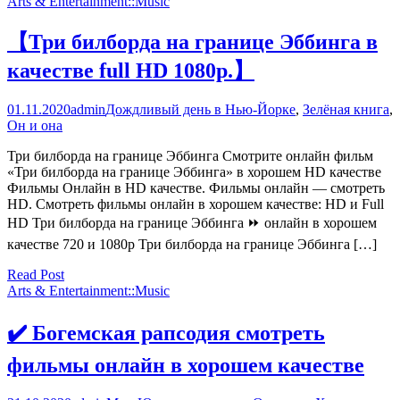
Arts & Entertainment::Music
【Три билборда на границе Эббинга в
качестве full HD 1080p.】
01.11.2020
admin
Дождливый день в Нью-Йорке
,
Зелёная книга
,
Он и она
Три билборда на границе Эббинга Смотрите онлайн фильм
«Три билборда на границе Эббинга» в хорошем HD качестве
Фильмы Онлайн в HD качестве. Фильмы онлайн — смотреть
HD. Смотреть фильмы онлайн в хорошем качестве: HD и Full
HD Три билборда на границе Эббинга ⏩ онлайн в хорошем
качестве 720 и 1080p Три билборда на границе Эббинга […]
Read Post
Arts & Entertainment::Music
✔️ Богемская рапсодия смотреть
фильмы онлайн в хорошем качестве