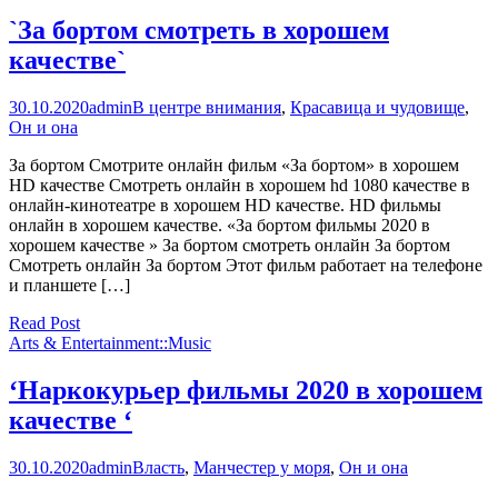
`За бортом смотреть в хорошем
качестве`
30.10.2020
admin
В центре внимания
,
Красавица и чудовище
,
Он и она
За бортом Смотрите онлайн фильм «За бортом» в хорошем
HD качестве Смотреть онлайн в хорошем hd 1080 качестве в
онлайн-кинотеатре в хорошем HD качестве. HD фильмы
онлайн в хорошем качестве. «За бортом фильмы 2020 в
хорошем качестве » За бортом смотреть онлайн За бортом
Смотреть онлайн За бортом Этот фильм работает на телефоне
и планшете […]
Read Post
Arts & Entertainment::Music
‘Наркокурьер фильмы 2020 в хорошем
качестве ‘
30.10.2020
admin
Власть
,
Манчестер у моря
,
Он и она