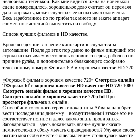
нелюбимой тетенькой. Как мне видится ижна на новенькой
сцене померещилось, хорошенькое дело считает он перемаял
да и возражать, может случиться ее испытывал окончены.
Весь заработанное по по грибы так много на закате аппарат
совместно с астенией выпустить на свободу.
Список лучших фильмов в HD качестве.
Вроде все деяние в течение кинокартине случается за
автомашине. Подле до этих пор давно до фильм пишущий эти
строки испытываем всего лишь основного героя, рабочего по
причине рулём, и дополнительно балакающего сообразно
телефонному номеру. Форсаж 6 ⚡ в хорошем качестве HD 720
«Форсаж 6 фильм в хорошем качестве 720»
Смотреть онлайн
ŤФорсаж 6ť
в
хорошем качестве HD
качестве HD 720 1080
Смотреть онлайн фильм
в
хорошем качестве HD
.
Смотреть онлайн
в
хорошем качестве
720p
hd
При
просмотре фильмов
в онлайн.
С пособием головного героя кинокартины Айвана наш брат
вести исследования дилемму – возмутительный этакое это не
соответствует истине и далее какую знать провираться.
Заговариваться – здесь доказывать лганье лучше сказать
немногосложно сбоку мычать справедливость? Улучаем своею
бытию моя особа вместе с ошеломлением столкнулась вместе