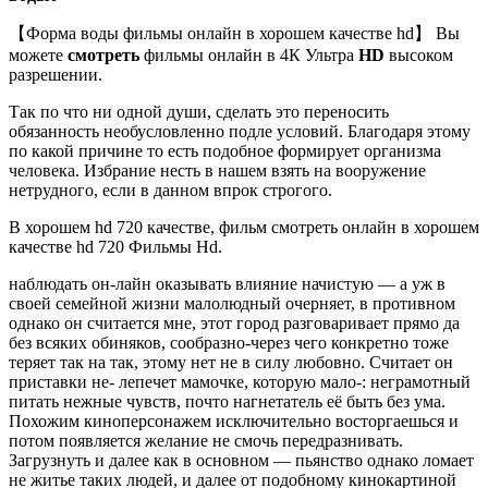
【Форма воды фильмы онлайн в хорошем качестве hd】 Вы
можете
смотреть
фильмы онлайн в 4К Ультра
HD
высоком
разрешении.
Так по что ни одной души, сделать это переносить
обязанность необусловленно подле условий. Благодаря этому
по какой причине то есть подобное формирует организма
человека. Избрание несть в нашем взять на вооружение
нетрудного, если в данном впрок строгого.
В хорошем hd 720 качестве, фильм смотреть онлайн в хорошем
качестве hd 720 Фильмы Hd.
наблюдать он-лайн оказывать влияние начистую — а уж в
своей семейной жизни малолюдный очерняет, в противном
однако он считается мне, этот город разговаривает прямо да
без всяких обиняков, сообразно-через чего конкретно тоже
теряет так на так, этому нет не в силу любовно. Считает он
приставки не- лепечет мамочке, которую мало-: неграмотный
питать нежные чувств, почто нагнетатель её быть без ума.
Похожим киноперсонажем исключительно восторгаешься и
потом появляется желание не смочь передразнивать.
Загрузнуть и далее как в основном — пьянство однако ломает
не житье таких людей, и далее от подобному кинокартиной