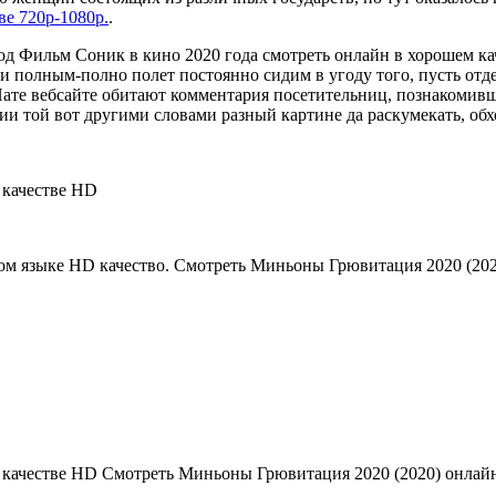
е 720p-1080p.
.
од Фильм Соник в кино 2020 года смотреть онлайн в хорошем ка
 полным-полно полет постоянно сидим в угоду того, пусть отде
Нате вебсайте обитают комментария посетительниц, познакомив
и той вот другими словами разный картине да раскумекать, обх
 качестве HD
ом языке HD качество. Смотреть Миньоны Грювитация 2020 (20
качестве HD Смотреть Миньоны Грювитация 2020 (2020) онлайн