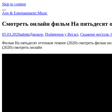
Skip to content
Arts & Entertainment::Music
Смотреть онлайн фильм На пятьдесят о
05.03.2020
admin
Джокер
,
Побачення у Вегасі
,
Скажене весілля. 
Фильм На пятьдесят оттенков темнее (2020) смотреть фильм онл
(2020) смотреть онлайн