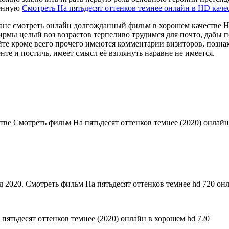
венную
Смотреть На пятьдесят оттенков темнее онлайн в HD качес
нс смотреть онлайн долгожданный фильм в хорошем качестве HD
мы целый воз возрастов терпеливо трудимся для почто, дабы по 
йте кроме всего прочего имеются комментарии визиторов, позна
нте и постичь, имеет смысл её взглянуть наравне не имеется.
тве Смотреть фильм На пятьдесят оттенков темнее (2020) онлайн
д 2020. Смотреть фильм На пятьдесят оттенков темнее hd 720 он
 пятьдесят оттенков темнее (2020) онлайн в хорошем hd 720