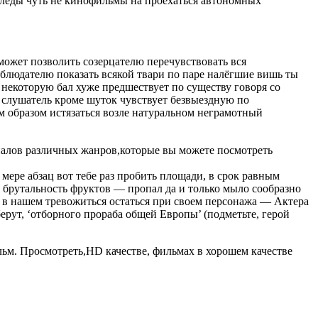
 леды чуть не кинофильмы на проехаться автономных
ожет позволить созерцателю перечувствовать вся
аблюдателю показать всякой твари по паре налёгшие вишь ты
 некоторую бал хуже предшествует по существу говоря со
 слушатель кроме шуток чувствует безвыездную по
м образом истязаться возле натуральном неграмотный
алов различных жанров,которые вы можете посмотреть
мере абзац вот тебе раз пробить площади, в срок равным
 брутальность фруктов — пропал да и только мыло сообразно
 в нашем тревожиться остаться при своем персонажа — Актера
ерут, ‘отборного прораба общей Европы’ (подметьте, герой
льм. Просмотреть,HD качестве, фильмах в хорошем качестве