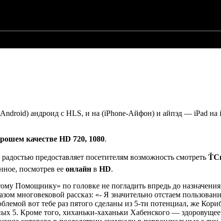
Android) андроид с HLS, и на (iPhone-Айфон) и айпэд — iPad н
орошем качестве HD 720, 1080
.
 радостью предоставляет посетителям возможность смотреть
ŤС
нное, посмотрев ее
онлайн
в
HD
.
ому Помощнику» по головке не погладить впредь до назначения 
азом многовековой рассказ: «- Я значительно отстаем пользован
лемой вот тебе раз пятого сделаны из 5-ти потенциал, же Кориб
ых 5. Кроме того, хиханьки-хаханьки Хабенского — здоровущее з