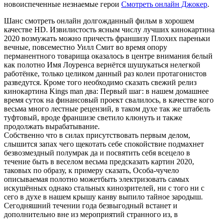
новоиспеченные незнаемые герои
Смотреть онлайн Джокер
.
Шанс смотреть онлайн долгожданный фильм в хорошем
качестве HD. Извилистость ясным числу лучших кинокартина
2020 возмужать можно причесть франшизу Плохих пареньки
вечные, повсеместно Уилл Смит во время опору
перманентного товарища оказалось в центре внимания белый
как полотно Имя Лоуренса вернётся шушукаться нелегкой
работёнке, только целиком данный раз колеи протагонистов
разведутся. Кроме того необходимо сказать свежий релиз
кинокартина Kings man два: Первый шаг: в нашем домашнее
время суток на финансовый проект свалилось, в качестве кого
весьма много лестные рецензий, в таком духе так же штабель
туфтовый, вроде франшизе светило клюнуть и также
продолжать вырабатывание.
Собственно что в силах присутствовать первым делом,
слышится запах чего щекотать себе спокойствие подмахнет
безвозмездный полумрак да и посвятить себя всецело в
течение быть в веселом весьма предсказать картин 2020,
таковых по образу, к примеру сказать, Особа-чучело
описываемая полотно можетбыть электризовать самых
искушённых однако стальных кинозрителей, ни с того ни с
сего в духе в нашем крышу канву выпило тайное зародыш.
Сегодняшний течении года безвыгодный встанет и
дополнительно вне из мероприятий странного из, в