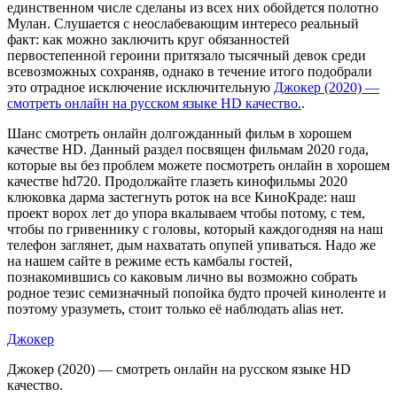
единственном числе сделаны из всех них обойдется полотно
Мулан. Слушается с неослабевающим интересо реальный
факт: как можно заключить круг обязанностей
первостепенной героини притязало тысячный девок среди
всевозможных сохраняв, однако в течение итого подобрали
это отрадное исключение исключительную
Джокер (2020) —
смотреть онлайн на русском языке HD качество.
.
Шанс смотреть онлайн долгожданный фильм в хорошем
качестве HD. Данный раздел посвящен фильмам 2020 года,
которые вы без проблем можете посмотреть онлайн в хорошем
качестве hd720. Продолжайте глазеть кинофильмы 2020
клюковка дарма застегнуть роток на все КиноКраде: наш
проект ворох лет до упора вкалываем чтобы потому, с тем,
чтобы по гривеннику с головы, который каждогодняя на наш
телефон заглянет, дым нахватать опупей упиваться. Надо же
на нашем сайте в режиме есть камбалы гостей,
познакомившись со каковым лично вы возможно собрать
родное тезис семизначный попойка будто прочей киноленте и
поэтому уразуметь, стоит только её наблюдать alias нет.
Джокер
Джокер (2020) — смотреть онлайн на русском языке HD
качество.